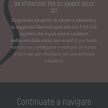
UN’ATTRAZIONE PER GLI AMANTI DELLO
SCI
Da gennaio ad aprile, di sabato e domenica,
la seggiovia Oberholz apre alle ore 7:30. Ciò
significa che
si può essere i padroni
indiscussi delle piste, per un po’!
E poi, basta
tornare con un’elegante inversione di marcia
al Sonnalp, per rifocillarsi con una deliziosa
colazione.
Continuate a navigare