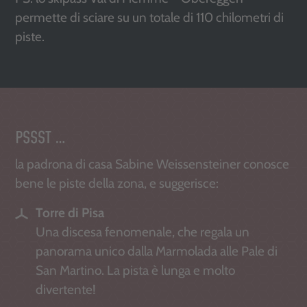
permette di sciare su un totale di 110 chilometri di
piste.
PSSST …
la padrona di casa Sabine Weissensteiner conosce
bene le piste della zona, e suggerisce:
Torre di Pisa
Una discesa fenomenale, che regala un
panorama unico dalla Marmolada alle Pale di
San Martino. La pista è lunga e molto
divertente!