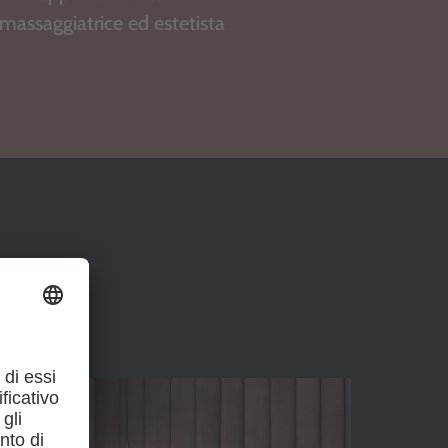
 massaggiatrice ed estetista