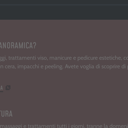
PANORAMICA?
i, trattamenti viso, manicure e pedicure estetiche, col
n cera, impacchi e peeling. Avete voglia di scoprire di 
PA
TURA
i massaggi e trattamenti tutti i giorni, tranne la dom