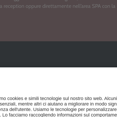
lla reception oppure direttamente nell’area SPA con la
Continuate a navigare