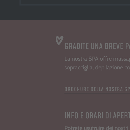
GRADITE UNA BREVE 
La nostra SPA offre massagg
sopracciglia, depilazione co
BROCHURE DELLA NOSTRA S
INFO E ORARI DI APER
Potrete usufruire dei nostr