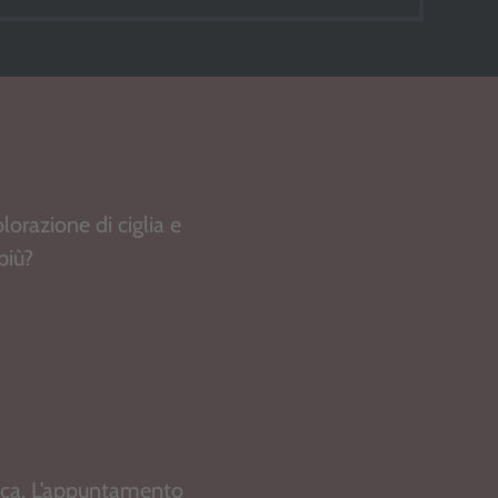
orazione di ciglia e
più?
enica. L’appuntamento