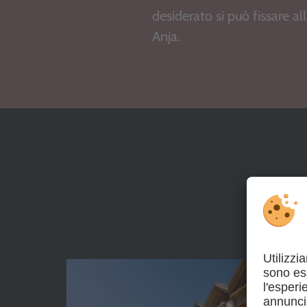
desiderato si può fissare a
Anja.