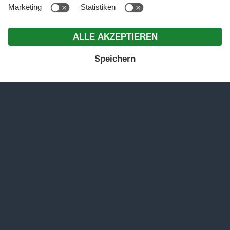
MENÜ
ANGEBOTE
ANFRAGEN
BUCHEN
4*S GENIESSERHOTEL SONNALP IN OBEREGGEN A
M LATEMAR
Traumtage in Traumlage
Ein Ort zum Ankommen, zum Auftanken,
zum Genießen.
Auf 1.600 Metern
wird die Luft spürbar frischer,
die Wälder dichter, die Gipfel näher –
und irgendwann öffnet sich der Blick auf
den Latemar. Jetzt ist man angekommen.